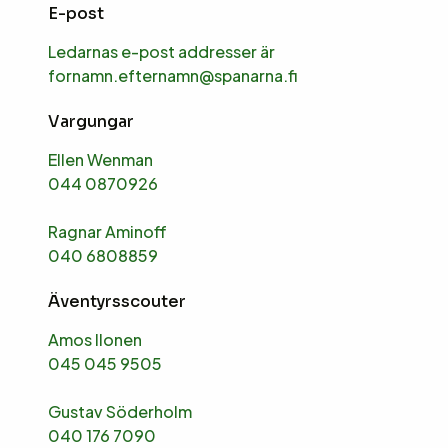
E-post
Ledarnas e-post addresser är
fornamn.efternamn@spanarna.fi
Vargungar
Ellen Wenman
044 0870926
Ragnar Aminoff
040 6808859
Äventyrsscouter
Amos Ilonen
045 045 9505
Gustav Söderholm
040 176 7090