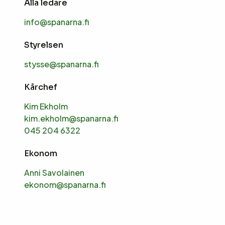
Alla ledare
info@spanarna.fi
Styrelsen
stysse@spanarna.fi
Kårchef
Kim Ekholm
kim.ekholm@spanarna.fi
045 204 6322
Ekonom
Anni Savolainen
ekonom@spanarna.fi